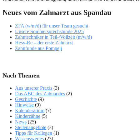
Neues vom Zahnarzt aus Spandau
ZFA (w/m/d) für unser Team gesucht
Unsere Sommersprechstunde 2025
Zahntechniker in Teil-/Vollzeit (m/w/d)
Hesy-Re – der erste Zahnarzt
Zahnfunde aus Pompeji
Nach Themen
Aus unserer Praxis
(3)
Das ABC des Zahnarztes
(2)
Geschichte
(9)
Hinweise
(9)
Kalenderarium
(7)
Kinderzähne
(5)
News
(25)
Stellenangebote
(3)
Tipps für Kollegen
(1)
Wissenswertes
(23)