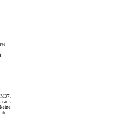
rer
d
s M37,
n aus
 keine
ork