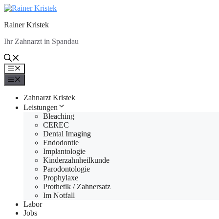
Zum
Inhalt
Rainer Kristek
springen
Ihr Zahnarzt in Spandau
Menü
Menü
Zahnarzt Kristek
Leistungen
Bleaching
CEREC
Dental Imaging
Endodontie
Implantologie
Kinderzahnheilkunde
Parodontologie
Prophylaxe
Prothetik / Zahnersatz
Im Notfall
Labor
Jobs