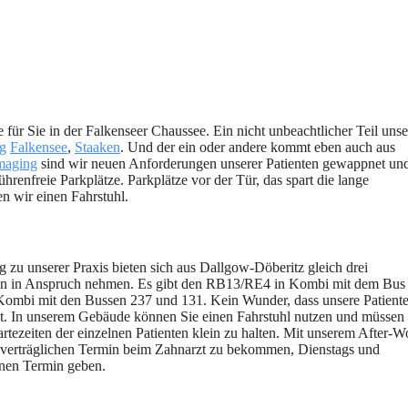
 für Sie in der Falkenseer Chaussee. Ein nicht unbeachtlicher Teil unse
ng
Falkensee
,
Staaken
. Und der ein oder andere kommt eben auch aus
maging
sind wir neuen Anforderungen unserer Patienten gewappnet un
bührenfreie Parkplätze. Parkplätze vor der Tür, das spart die lange
n wir einen Fahrstuhl.
zu unserer Praxis bieten sich aus Dallgow-Döberitz gleich drei
ten in Anspruch nehmen. Es gibt den RB13/RE4 in Kombi mit dem Bu
mbi mit den Bussen 237 und 131. Kein Wunder, dass unsere Patiente
t. In unserem Gebäude können Sie einen Fahrstuhl nutzen und müssen
tezeiten der einzelnen Patienten klein zu halten. Mit unserem After-W
n verträglichen Termin beim Zahnarzt zu bekommen, Dienstags und
inen Termin geben.