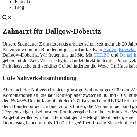
Kontakt
Blog
Zahnarzt für Dallgow-Döberitz
Unsere Spandauer Zahnarztpraxis arbeitet schon seit mehr als 20 Jahre
Patienten wohnt im Brandenburger Umland, z.B. in
Nauen
,
Briesela
Dallgow-Döberitz. Wir freuen uns auf Sie. Mit
CEREC
und
Dental I
gehen mit der Zeit. Wer es eilig hat, findet direkt hinter der Praxis ge
Parkplatzsuche und verkürzt Gehbehinderten die Wege. Im Haus habe
Gute Nahverkehrsanbindung
Aber auch der Nahverkehr bietet günstige Verbindungen: Für den Weg 
Kombinationen an, die laut Routenplaner zwischen 30 und 40 Minu
den 653/655 Bus in Kombi mit dem 337 Bus und den RB13/RE4 in Ko
dem Brandenburger Umland zu uns finden, die Verbindungen sind gu
Treppen steigen. Bei unserer Terminvergabe bemühen wir uns, die War
Angebot wollen wir auch Berufstätigen die Möglichkeit bieten, eine
Donnerstag haben wir bis 19.00 Uhr geöffnet. Lassen Sie sich bitte e