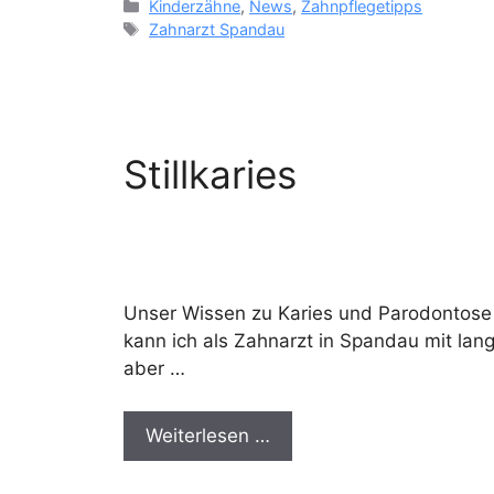
Kategorien
Kinderzähne
,
News
,
Zahnpflegetipps
Schlagwörter
Zahnarzt Spandau
Stillkaries
Unser Wissen zu Karies und Parodontose i
kann ich als Zahnarzt in Spandau mit lang
aber …
Weiterlesen …