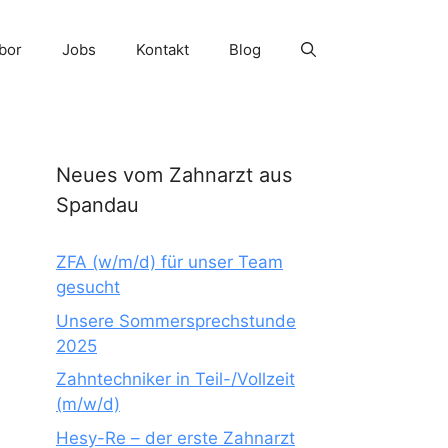
bor
Jobs
Kontakt
Blog
Neues vom Zahnarzt aus
Spandau
ZFA (w/m/d) für unser Team
gesucht
Unsere Sommersprechstunde
2025
Zahntechniker in Teil-/Vollzeit
(m/w/d)
Hesy-Re – der erste Zahnarzt