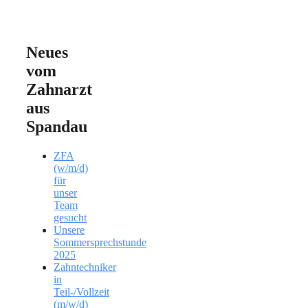
Neues
vom
Zahnarzt
aus
Spandau
ZFA
(w/m/d)
für
unser
Team
gesucht
Unsere
Sommersprechstunde
2025
Zahntechniker
in
Teil-/Vollzeit
(m/w/d)