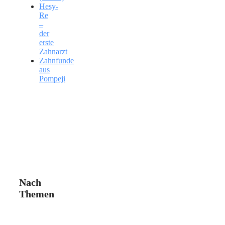
Hesy-
Re
–
der
erste
Zahnarzt
Zahnfunde
aus
Pompeji
Nach
Themen