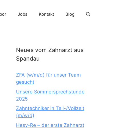
bor
Jobs
Kontakt
Blog
Neues vom Zahnarzt aus
Spandau
ZFA (w/m/d) für unser Team
gesucht
Unsere Sommersprechstunde
2025
Zahntechniker in Teil-/Vollzeit
(m/w/d)
Hesy-Re – der erste Zahnarzt