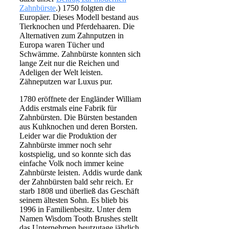
Zahnbürste
.) 1750 folgten die
Europäer. Dieses Modell bestand aus
Tierknochen und Pferdehaaren. Die
Alternativen zum Zahnputzen in
Europa waren Tücher und
Schwämme. Zahnbürste konnten sich
lange Zeit nur die Reichen und
Adeligen der Welt leisten.
Zähneputzen war Luxus pur.
1780 eröffnete der Engländer William
Addis erstmals eine Fabrik für
Zahnbürsten. Die Bürsten bestanden
aus Kuhknochen und deren Borsten.
Leider war die Produktion der
Zahnbürste immer noch sehr
kostspielig, und so konnte sich das
einfache Volk noch immer keine
Zahnbürste leisten.
Addis wurde dank
der Zahnbürsten bald sehr reich. Er
starb 1808 und überließ das Geschäft
seinem ältesten Sohn. Es blieb bis
1996 in Familienbesitz. Unter dem
Namen Wisdom Tooth Brushes stellt
das Unternehmen heutzutage jährlich