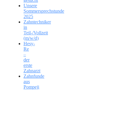
gesucht
Unsere
Sommersprechstunde
2025
Zahntechniker
in
Teil-/Vollzeit
(m/w/d)
Hesy-
Re
–
der
erste
Zahnarzt
Zahnfunde
aus
Pompeji