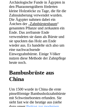
Archäologische Funde in Ägypten in
den Pharaonengräbern förderten
kleine Holzstöcke zu Tage, die für die
Zahnsäuberung verwendet wurden.
Die Ägypter nahmen dabei ein
Ästchen der „
Zahnbürstenbaum
“
genannten Pflanze und zerkauten ein
Ende. Das zerfranste Ende
verwendeten sie dann als Bürste und
sie spuckten das Holz am Ende
wieder aus. Es handelte sich also um
eine nachwachsende
Einwegzahnbürste. Einige Völker
nutzen diese Methode der Zahnpflege
heute noch.
Bambusbrüste aus
China
Um 1500 wurde in China die erste
pinselförmige Bambusholzzahnbürste
mit Schweineborsten erfunden. Sie
sieht fast wie die heutige aus (siehe
dazu unser
Beitrag zur modernen