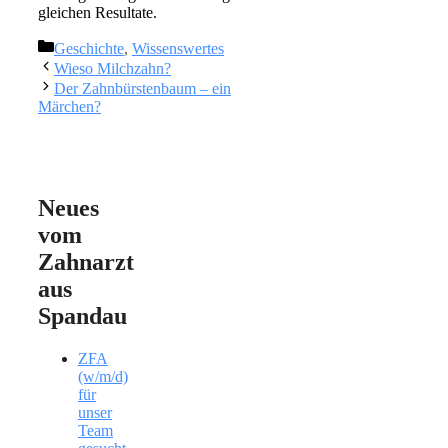
gleichen Resultate.
Kategorien
Geschichte
,
Wissenswertes
Wieso Milchzahn?
Der Zahnbürstenbaum – ein
Märchen?
Neues
vom
Zahnarzt
aus
Spandau
ZFA
(w/m/d)
für
unser
Team