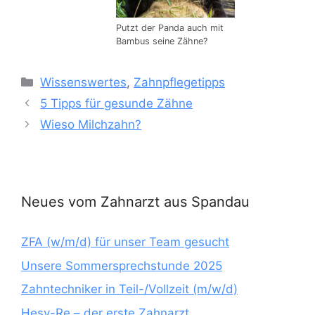
Putzt der Panda auch mit
Bambus seine Zähne?
Kategorien
Wissenswertes
,
Zahnpflegetipps
5 Tipps für gesunde Zähne
Wieso Milchzahn?
Neues vom Zahnarzt aus Spandau
ZFA (w/m/d) für unser Team gesucht
Unsere Sommersprechstunde 2025
Zahntechniker in Teil-/Vollzeit (m/w/d)
Hesy-Re – der erste Zahnarzt