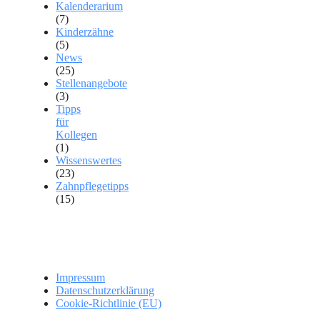
Kalenderarium
(7)
Kinderzähne
(5)
News
(25)
Stellenangebote
(3)
Tipps
für
Kollegen
(1)
Wissenswertes
(23)
Zahnpflegetipps
(15)
Impressum
Datenschutzerklärung
Cookie-Richtlinie (EU)